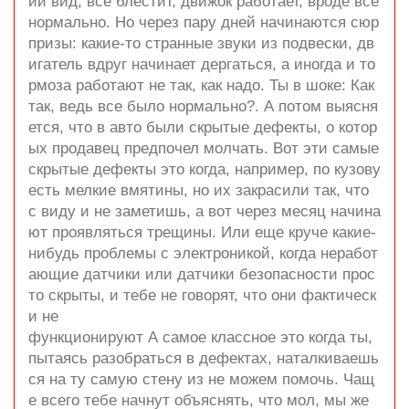
ий вид, все блестит, движок работает, вроде все
нормально. Но через пару дней начинаются сюр
призы: какие-то странные звуки из подвески, дв
игатель вдруг начинает дергаться, а иногда и то
рмоза работают не так, как надо. Ты в шоке: Как
так, ведь все было нормально?. А потом выясня
ется, что в авто были скрытые дефекты, о котор
ых продавец предпочел молчать. Вот эти самые
скрытые дефекты это когда, например, по кузову
есть мелкие вмятины, но их закрасили так, что
с виду и не заметишь, а вот через месяц начина
ют проявляться трещины. Или еще круче какие-
нибудь проблемы с электроникой, когда неработ
ающие датчики или датчики безопасности прос
то скрыты, и тебе не говорят, что они фактическ
и не
функционируют А самое классное это когда ты,
пытаясь разобраться в дефектах, наталкиваешь
ся на ту самую стену из не можем помочь. Чащ
е всего тебе начнут объяснять, что мол, мы же