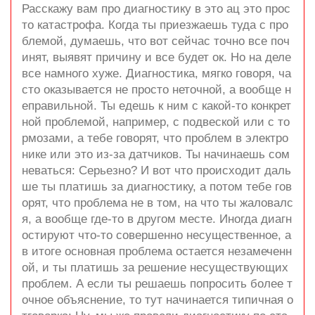
Расскажу вам про диагностику в это ац это прос
то катастрофа. Когда ты приезжаешь туда с про
блемой, думаешь, что вот сейчас точно все поч
инят, выявят причину и все будет ок. Но на деле
все намного хуже. Диагностика, мягко говоря, ча
сто оказывается не просто неточной, а вообще н
еправильной. Ты едешь к ним с какой-то конкрет
ной проблемой, например, с подвеской или с то
рмозами, а тебе говорят, что проблем в электро
нике или это из-за датчиков. Ты начинаешь сом
неваться: Серьезно? И вот что происходит даль
ше ты платишь за диагностику, а потом тебе гов
орят, что проблема не в том, на что ты жаловалс
я, а вообще где-то в другом месте. Иногда диагн
остируют что-то совершенно несущественное, а
в итоге основная проблема остается незамеченн
ой, и ты платишь за решение несуществующих
проблем. А если ты решаешь попросить более т
очное объяснение, то тут начинается типичная о