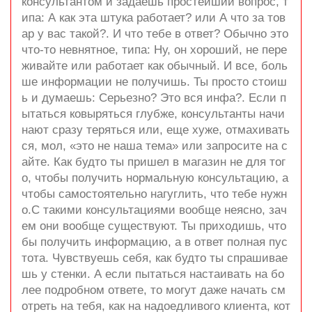
консультантом и задаешь простейший вопрос, т
ипа: А как эта штука работает? или А что за тов
ар у вас такой?. И что тебе в ответ? Обычно это
что-то невнятное, типа: Ну, он хороший, не пере
живайте или работает как обычный. И все, боль
ше информации не получишь. Ты просто стоиш
ь и думаешь: Серьезно? Это вся инфа?. Если п
ытаться ковыряться глубже, консультанты начи
нают сразу теряться или, еще хуже, отмахивать
ся, мол, «это не наша тема» или запросите на с
айте. Как будто ты пришел в магазин не для тог
о, чтобы получить нормальную консультацию, а
чтобы самостоятельно нагуглить, что тебе нужн
о.С такими консультациями вообще неясно, зач
ем они вообще существуют. Ты приходишь, что
бы получить информацию, а в ответ полная пус
тота. Чувствуешь себя, как будто ты спрашивае
шь у стенки. А если пытаться настаивать на бо
лее подробном ответе, то могут даже начать см
отреть на тебя, как на надоедливого клиента, кот