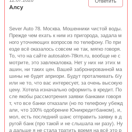
12.07.2026
Ответить
Алсу
Sever Auto 78. Москва. Мошенники чистой воды.
Прежде чем ехать к ним из пригорода, задала м
ного уточняющих вопросов по телефону. По при
езде всё оказалось совсем не так, мягко говоря.
То, что на сайте autosalon-78km.ru, вообще не с
мотрите, это завлекаловка. Нет у них ни этих м
ашин, ни таких цен. Вашей забронированной ма
шины не будет априори. Будут проталкивать б/у
или не то, что вас интересует, за очень высокую
цену. Хотела изначально оформить в кредит. По
сле якобы рассмотрения заявки банками говоря
т, что все банки отказали (но по телефону убежд
али, что 100% одобрение Юникредитбанком), и,
мол, есть последний шанс отправить заявку в д
ругой банк (про такой и не слышала ни разу). Ну
а дальше я не стала тратить время на всё это р