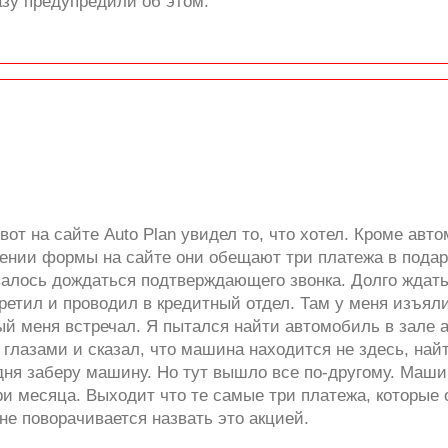
разу предупредили об этом.
от на сайте Auto Plan увидел то, что хотел. Кроме ав
нении формы на сайте они обещают три платежа в подар
авалось дождаться подтверждающего звонка. Долго ждат
третил и проводил в кредитный отдел. Там у меня изъя
ый меня встречал. Я пытался найти автомобиль в зале а
глазами и сказал, что машина находится не здесь, найт
дня заберу машину. Но тут вышло все по-другому. Маши
ри месяца. Выходит что те самые три платежа, которые
не поворачивается назвать это акцией.