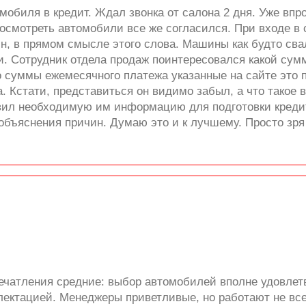
обиля в кредит. Ждал звонка от салона 2 дня. Уже впр
осмотреть автомобили все же согласился. При входе в с
н, в прямом смысле этого слова. Машины как будто свал
и. Сотрудник отдела продаж поинтересовался какой сум
то суммы ежемесячного платежа указанные на сайте это 
а. Кстати, представиться он видимо забыл, а что такое 
авил необходимую им информацию для подготовки креди
 объяснения причин. Думаю это и к лучшему. Просто зря
печатления средние: выбор автомобилей вполне удовлет
лектацией. Менеджеры приветливые, но работают не все