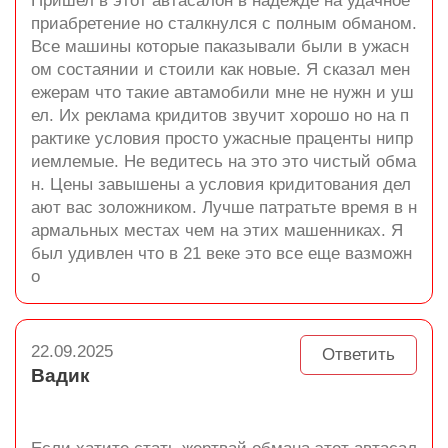
Пришел в этот автасалон в надежде на удачное
приабретение но сталкнулся с полным обманом.
Все машины которые паказывали были в ужасн
ом состаянии и стоили как новые. Я сказал мен
ежерам что такие автамобили мне не нужн и уш
ел. Их реклама кридитов звучит хорошо но на п
рактике условия просто ужасные праценты нипр
иемлемые. Не ведитесь на это это чистый обма
н. Цены завышены а условия кридитования дел
ают вас золожником. Лучше патратьте время в н
армальных местах чем на этих машенниках. Я
был удивлен что в 21 веке это все еще вазможн
о
22.09.2025
Ответить
Вадик