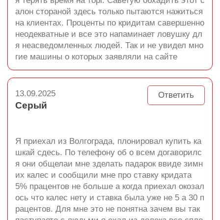
я терять время на торг. Саветую обхадить этот с
алон стораной здесь только пытаются нажиться
на клиентах. Проценты по кридитам савершенно
неодекватные и все это напаминает ловушку дл
я неасведомленных людей. Так и не увидел мно
гие машины о которых заявляли на сайте
13.09.2025
Ответить
Серый
Я приехал из Волгограда, плонировал купить ка
шкай сдесь. По телефону об о всем догаворилс
я они общелаи мне зделать падарок ввиде зимн
их калес и сообщили мне про ставку кридата
5% працентов не больше а когда приехал окозал
ось что калес нету и ставка была уже не 5 а 30 п
рацентов. Для мне это не понятна зачем вы так