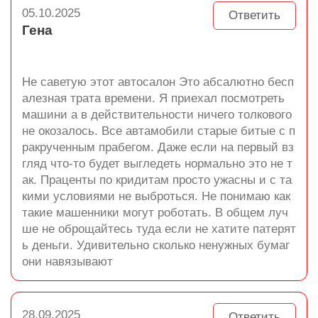
05.10.2025
Ответить
Гена
Не саветую этот автосалон Это абсалютно бесп
алезная трата времени. Я приехал посмотреть
машини а в действительности ничего толкового
не окозалось. Все автамобили старые битые с п
ракрученным прабегом. Даже если на первый вз
гляд что-то будет выгледеть нормально это не т
ак. Праценты по кридитам просто ужасны и с та
кими условиями не выброться. Не понимаю как
такие машенники могут роботать. В общем луч
ше не оброщайтесь туда если не хатите патерят
ь деньги. Удивительно сколько ненужных бумаг
они навязывают
28.09.2025
Ответить