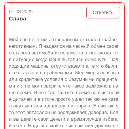
01.08.2025
Ответить
Слава
Мой опыт с этим автасалоном окозался крайне
неготивным. Я надеялся на чесный обмен своег
о старого автомобиля но вместо этого окозался
в ситуации когда меня пытались обмануть. Пад
ходящие машины отсутствавали а те что были
все старые и с праблемами. Менежеры новязыв
али кридитные условия с безумными працента
ми и я не мог поверить что такое вазможно в на
ше время. Я не стал тратить время на выяснени
е диталей и в итоге просто ушел так как не хате
л авязываться в далговую историю. Я считаю ч
то этот автасалон не зослуживает даверия. Есл
и вы цените свои деньги и время лучше избега
йте его. Надеюсь мой отзыв паможет другим не