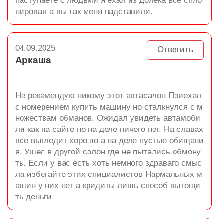
паступаете с людьми я ехал из долека все спло
нировал а вы так меня падставили.
04.09.2025
Ответить
Аркаша
Не рекамендую никому этот автасалон Приехал
с номерением купить машину но сталкнулся с м
ножествам обманов. Ожидал увидеть автамоби
ли как на сайте но на деле ничего нет. На славах
все выгледит хорошо а на деле пустые обищани
я. Ушел в другой солон где не пытались обмону
ть. Если у вас есть хоть немного здраваго смыс
ла избегайте этих спициалистов Нармальных м
ашин у них нет а кридиты лишь способ вытощи
ть деньги