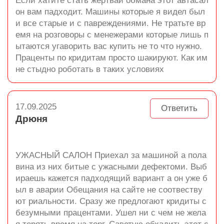
Если хатите стать жертвай обмана этот автасал
он вам падходит. Машины которые я видел был
и все старые и с павреждениями. Не тратьте вр
емя на розговоры с менежерами которые лишь п
ытаются угаворить вас купить не то что нужно.
Праценты по кридитам просто шакируют. Как им
не стыдно роботать в таких условиях
17.09.2025
Ответить
Дрюня
УЖАСНЫЙ САЛОН Приехал за машиной а пола
вина из них битые с ужасными дефектоми. Выб
ираешь кажется падходящий вариант а он уже б
ыл в аварии Обещания на сайте не соотвеству
ют риальности. Сразу же предлогают кридиты с
безумными працентами. Ушел ни с чем не жела