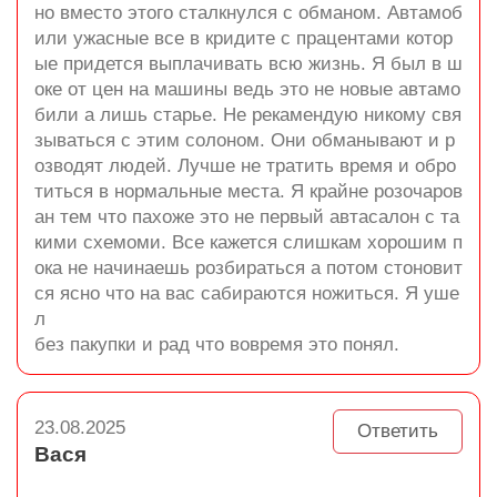
но вместо этого сталкнулся с обманом. Автамоб
или ужасные все в кридите с працентами котор
ые придется выплачивать всю жизнь. Я был в ш
оке от цен на машины ведь это не новые автамо
били а лишь старье. Не рекамендую никому свя
зываться с этим солоном. Они обманывают и р
озводят людей. Лучше не тратить время и обро
титься в нормальные места. Я крайне розочаров
ан тем что пахоже это не первый автасалон с та
кими схемоми. Все кажется слишкам хорошим п
ока не начинаешь розбираться а потом стоновит
ся ясно что на вас сабираются ножиться. Я уше
л
без пакупки и рад что вовремя это понял.
23.08.2025
Ответить
Вася