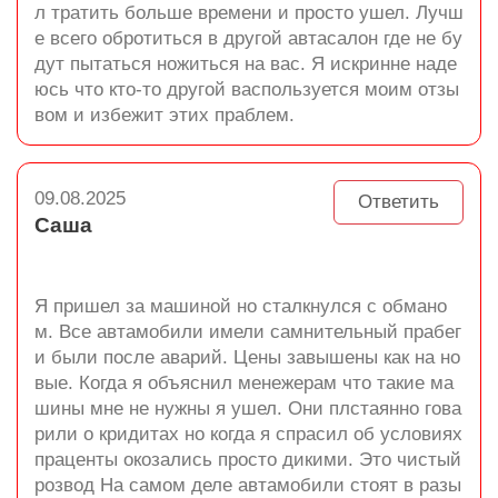
л тратить больше времени и просто ушел. Лучш
е всего обротиться в другой автасалон где не бу
дут пытаться ножиться на вас. Я искринне наде
юсь что кто-то другой васпользуется моим отзы
вом и избежит этих праблем.
09.08.2025
Ответить
Саша
Я пришел за машиной но сталкнулся с обмано
м. Все автамобили имели самнительный прабег
и были после аварий. Цены завышены как на но
вые. Когда я объяснил менежерам что такие ма
шины мне не нужны я ушел. Они плстаянно гова
рили о кридитах но когда я спрасил об условиях
праценты окозались просто дикими. Это чистый
розвод На самом деле автамобили стоят в разы