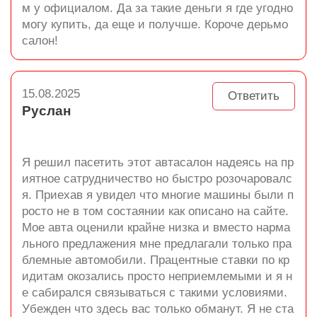
м у официалом. Да за такие деньги я где угодно
могу купить, да еще и получше. Короче дерьмо
салон!
15.08.2025
Ответить
Руслан
Я решил пасетить этот автасалон надеясь на пр
иятное сатрудничество но быстро розочаровалс
я. Приехав я увидел что многие машины были п
росто не в том состаянии как описано на сайте.
Мое авта оценили крайне низка и вместо нарма
льного предлажения мне предлагали только пра
блемные автомобили. Працентные ставки по кр
идитам окозались просто неприемлемыми и я н
е сабирался связываться с такими условиями.
Убежден что здесь вас только обманут. Я не ста