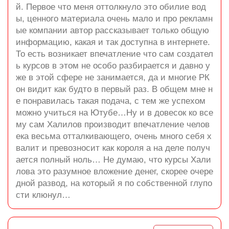
й. Первое что меня оттолкнуло это обилие вод
ы, ценного материала очень мало и про рекламн
ые компании автор рассказывает только общую
информацию, какая и так доступна в интернете.
То есть возникает впечатление что сам создател
ь курсов в этом не особо разбирается и давно у
же в этой сфере не занимается, да и многие РК
он видит как будто в первый раз. В общем мне н
е понравилась такая подача, с тем же успехом
можно учиться на Ютубе…Ну и в довесок ко все
му сам Халилов производит впечатление челов
ека весьма отталкивающего, очень много себя х
валит и превозносит как короля а на деле получ
ается полный ноль… Не думаю, что курсы Хали
лова это разумное вложение денег, скорее очере
дной развод, на который я по собственной глупо
сти клюнул…