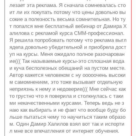
лезает эта реклама. Я сначала сомневалась сто
ит ли их покупать потому что цены довольно вы
сокие а полезность весьма сомнительная. Но ту
т попался мне бесплатный вебинар от Дамира Х
алилова с рекламой курса СММ-профессионал.
Я решила попробовать потому что реклама выгл
ядела довольно убедительной и приобрела дост
уп на курсы. Меня ожидало полное разочарован
ие((( Так называемые курсы-это сплошная вода
и куча бесполезных обещаний на пустом месте.
Автор кажется человеком с ну ооооочень высоки
м самомнением, это тоже вызывает отдельную
неприязнь к нему и недоверие((( Мне сейчас как
то грустно что я поверила и столкнулась с таки
ми некачественными курсами. Теперь ведь не з
наю как выбирать и не факт что вообще буду бо
льше пытаться чему то научиться таким образо
м. Один Дамир Халилов взял вот так и испорти
л мне все впечатления от интернет обучения.