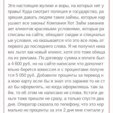
Это настоящие жулики и воры, на которых нет у
правы! Куда смотрит полиция и государство, ра
зрешая давать людям такие займы, которые нар
ушают все законы! Компания Хот Займ заманив
ает клиентов красивыми условиями, которые ра
списаны на сайте, обещают скидки и специальн
ые условия, но оказывается что это все ложь от
первого до последнего слова. Я не получил ника
ких льгот как новый клиент, хотя это тоже обеща
ла их реклама. По договору сумма к оплате был
а 4 600 руб. но на сайте написали что дополнит
ельно берется комиссия и с процентами получе
тся 5 050 руб. Добавили проценты за перевод н
а мою карту если бы я знал это заранее то не ст
ал бы оформлять, но когда оформляешь там за
йм, то об этом не написано не слова. Кстати де
ньги тоже пришли не сразу, а только спустя два
дня. Оператор сказала по телефону, что это нор
мально но проценты за эти 2 дня мне считали у