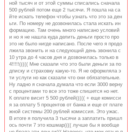
ной тысяч и от этой суммы списались сначала
500 рублей потом еще 2 тысячи. Я пошла на са
йте искать телефон чтобы узнать что это за ден
ьги. По номеру не дозвонилась стала искать ин
формацию. Там очень много написано условий
и но я не нашла куда делить деньги просто про
это не было нигде написано. После чего я продо
лжила звонить и на следующий день звонила с
10 утра до 4 часов дня и дозвонилась только в
4!!!!!((((( Мне сказали что это были деньги за по
дписку и страховку какую-то. Я не оформляла э
ти услуги но как сказали что они обязательные.
Ну ладно я сначала думала что если 3000 верну
с процентами то все это тоже спишется но нет.
К оплате висит 5 500 рублей((((( + еще комисси
я за оплату 5 процентов от банка и еще от плате
жной системы 200 рублей комиссия. Это ужас.
В итоге я получила 3 тысячи а заплатить пришл
ось почти 7 это кошмар(((( лучше бы я вообще
не брала эти деньги((( Надеюсь что мои отзыв п