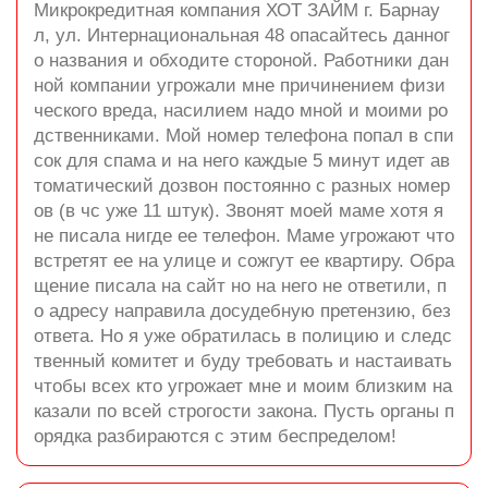
Микрокредитная компания ХОТ ЗАЙМ г. Барнау
л, ул. Интернациональная 48 опасайтесь данног
о названия и обходите стороной. Работники дан
ной компании угрожали мне причинением физи
ческого вреда, насилием надо мной и моими ро
дственниками. Мой номер телефона попал в спи
сок для спама и на него каждые 5 минут идет ав
томатический дозвон постоянно с разных номер
ов (в чс уже 11 штук). Звонят моей маме хотя я
не писала нигде ее телефон. Маме угрожают что
встретят ее на улице и сожгут ее квартиру. Обра
щение писала на сайт но на него не ответили, п
о адресу направила досудебную претензию, без
ответа. Но я уже обратилась в полицию и следс
твенный комитет и буду требовать и настаивать
чтобы всех кто угрожает мне и моим близким на
казали по всей строгости закона. Пусть органы п
орядка разбираются с этим беспределом!