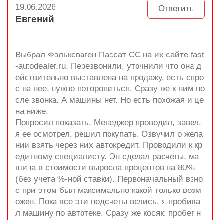
19.06.2026
Ответить
Евгений
Выбрал Фольксваген Пассат СС на их сайте fast
-autodealer.ru. Перезвонили, уточнили что она д
ействительно выставлена на продажу, есть спро
с на нее, нужно поторопиться. Сразу же к ним по
сле звонка. А машины нет. Но есть похожая и це
на ниже.
Попросил показать. Менеджер проводил, завел.
я ее осмотрел, решил покупать. Озвучил о жела
нии взять через них автокредит. Проводили к кр
едитному специалисту. Он сделал расчеты, ма
шина в стоимости выросла процентов на 80%.
(без учета %-ной ставки). Первоначальный взно
с при этом был максимально какой только возм
ожен. Пока все эти подсчеты велись, я пробива
л машину по автотеке. Сразу же косяк: пробег н