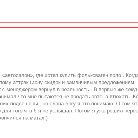
«автосалон», где хотел купить фольксваген поло . Когд
 тупому аттракциону скидок и заманчивым предложениям
к с менеджером вернул в реальность . В первые же секу
нимал что мне пытаются не продать авто, а втюхать. К
них подвешены , но слава богу я это понимаю. О том ч
 для того что б я не услышал. Потом я уже решил пере
кончился на матах!)