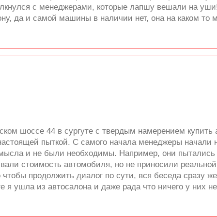
толкнулся с менеджерами, которые лапшу вешали на уши
ону, да и самой машины в наличии нет, она на каком то
ком шоссе 44 в сургуте с твердым намерением купить а
 настоящей пыткой. С самого начала менеджеры начали
 смысла и не были необходимы. Например, они пытались
вали стоимость автомобиля, но не приносили реальной п
о чтобы продолжить диалог по сути, вся беседа сразу 
е я ушла из автосалона и даже рада что ничего у них не