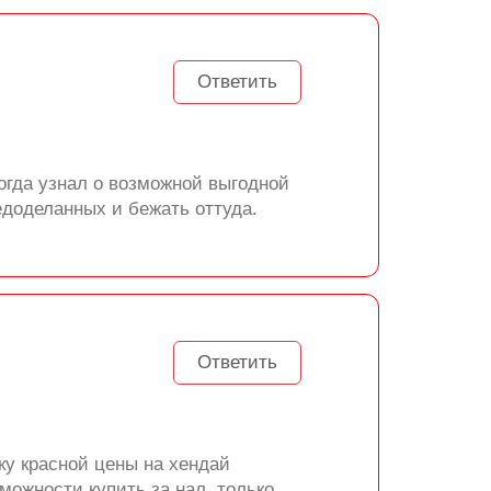
Ответить
когда узнал о возможной выгодной
едоделанных и бежать оттуда.
Ответить
ку красной цены на хендай
можности купить за нал, только