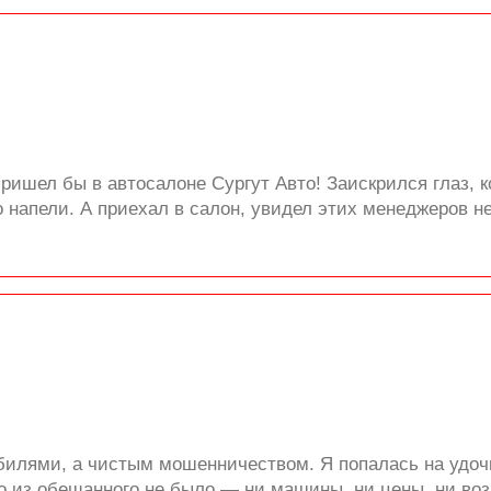
 пришел бы в автосалоне Сургут Авто! Заискрился глаз, 
о напели. А приехал в салон, увидел этих менеджеров н
билями, а чистым мошенничеством. Я попалась на удоч
го из обещанного не было — ни машины, ни цены, ни воз