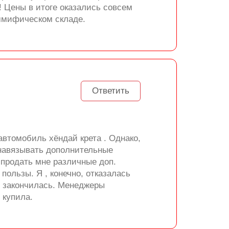
! Цены в итоге оказались совсем
 ммифическом складе.
Ответить
втомобиль хёндай крета . Однако,
 навязывать дополнительные
 продать мне различные доп.
ользы. Я , конечно, отказалась
же закончилась. Менеджеры
 купила.