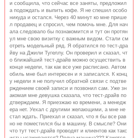
и сообщила, что сейчас все заняты, предложил
а подождать и выпить кофе. Я не спешил особо
никуда и остался. Через 40 минут ко мне прише
л продавец и спросил, чем помочь мне. Для нач
ала следовало бы познакомится и тут он протян
ул мне свою визитку с важным видом. Стали см
отреть модельный ряд. Я обратился по тест-дра
йву на Джили Тугеллу. Он проверил и сказал, чт
о ближайший тест-драйв можно осуществить в
конце недели, так как все уже расписано. Автом
обиль мне был интересен и я записался. К конц
у недели я не получил обратной связи с подтве
рждением своей записи и позвонил сам. Уже зн
акомая мне девушка сказала, что тест-драйв по
дтверждаем. Я приезжаю ко времени, а менедж
ера нет. Уехал с другими желающими, а мне не
стал ждать. Приехал и сказал, что я бы все рав
но не поместился бы в машину. В смысле? Они
что тут тест-драйв проводят и клиентов как такс
исты усаживаются? Полна машина??? Кажется,