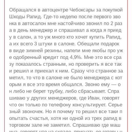
Обращался в автоцентре Чебоксары за покупкой
Шкоды Рапид. Где-то неделю после первого зво
нка в автосалон мне настойчиво звонил по 2 раз
а в день менеджер и спрашивал а когда я приед
у в салон, а то уж много кто хочет купить Рапид,
а их всего 3 штуки в салоне. Обещали подарок
в виде зимней резины, напели мне якобы про уж
е одобренный кредит под 4,9%. Мне это все сра
зу показалось странным, но проверить я все так
и решил и приехал к ним. Сразу что странное за
метил, то что в салоне не было менеджера с кот
орым я все это время общался. Звоню ему — о
н либо не берет трубку, либо сбрасывает. Спра
шиваю у других менеджеров, где Иван, говорят
что он только по телефону консультирует. Серье
зный звоночек. Но я почему то решил все таки п
опытать счастья, хотя ни одной из трех рапид в
торговом зале не заметил. Спрашиваю где маш
ина, говорят что на складе, пригнать ее готовы н