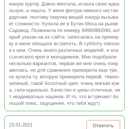
жаную куртку. Давно мечтала, искала свою идеа
льную, и нашла. У меня фигура немного нестан
дартная, поэтому покупка вещей иногда вызыва
ет сложности. Купила ее в Бутик Меха на рынке
Садовод. Позвонила по номеру 84993982040, кот
орый указан на их сайте, записалась на пример
ку и меня обещали встретить. В субботу поехал
а к ним. Очень много различных моделей, и кла
ссического кроя и молодежное. Мне подобрали
несколько вариантов, первая же мне очень понр
авилась, но для сравнения примерила еще три,
но купила ту, которую примеряла первой, темно-
зеленый, такой болотный цвет, очень мягкая кож
а, села идеально. Качество и цены отличные, не
т неадекватных наценок. И то, что встречают бо
льшой плюс, ощущение, что тебя ждут)
23.01.2021
Ответить