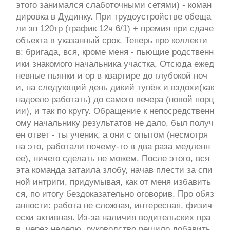
этого занимался слаботочными сетями) - коман
дировка в Дудинку. При трудоустройстве обеща
ли зп 120тр (график 12ч 6/1) + премия при сдаче
объекта в указанный срок. Теперь про коллекти
в: бригада, вся, кроме меня - пьющие родственн
ики знакомого начальника участка. Отсюда ежед
невные пьянки и ор в квартире до глубокой ноч
и, на следующий день дикий тупёж и вздохи(как
надоело работать) до самого вечера (новой порц
ии), и так по кругу. Обращение к непосредственн
ому начальнику результатов не дало, был получ
ен ответ - ты ученик, а они с опытом (несмотря
на это, работали почему-то в два раза медленн
ее), ничего сделать не можем. После этого, вся
эта команда затаила злобу, начав плести за спи
ной интриги, придумывая, как от меня избавить
ся, по итогу бездоказательно оговорив. Про обяз
анности: работа не сложная, интересная, физич
ески активная. Из-за наличия водительских пра
в, через неделю, руководство решило добавить