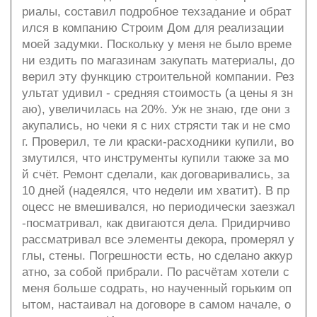
риалы, составил подробное техзадание и обрат
ился в компанию Строим Дом для реализации
моей задумки. Поскольку у меня не было време
ни ездить по магазинам закупать материалы, до
верил эту функцию строительной компании. Рез
ультат удивил - средняя стоимость (а цены я зн
аю), увеличилась на 20%. Уж не знаю, где они з
акупались, но чеки я с них стрясти так и не смо
г. Проверил, те ли краски-расходники купили, во
змутился, что инструменты купили также за мо
й счёт. Ремонт сделали, как договаривались, за
10 дней (надеялся, что недели им хватит). В пр
оцесс не вмешивался, но периодически заезжал
-посматривал, как двигаются дела. Придирчиво
рассматривал все элементы декора, промерял у
глы, стены. Погрешности есть, но сделано аккур
атно, за собой прибрали. По расчётам хотели с
меня больше содрать, но наученный горьким оп
ытом, настаивал на договоре в самом начале, о