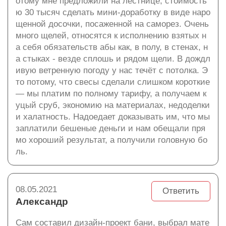
отому мне предложили на лестнице, стоимость
ю 30 тысяч сделать мини-доработку в виде наро
щенной досочки, посаженной на саморез. Очень
много щелей, относятся к исполнению взятых н
а себя обязательств абы как, в полу, в стенах, н
а стыках - везде сплошь и рядом щели. В дождл
ивую ветренную погоду у нас течёт с потолка. Э
то потому, что свесы сделали слишком короткие
— мы платим по полному тарифу, а получаем к
уцый сруб, экономию на материалах, недоделки
и халатность. Надоедает доказывать им, что мы
заплатили бешеные деньги и нам обещали пря
мо хороший результат, а получили головную бо
ль.
08.05.2021
Ответить
Александр
Сам составил дизайн-проект бани, выбрал мате