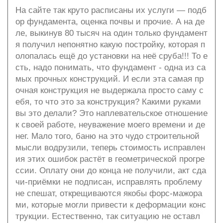
На сайте так круто расписаны их услуги — подб
ор фундамента, оценка почвы и прочие. А на де
ле, выкинув 80 тысяч на один только фундамент
я получил непонятно какую постройку, которая п
олопалась ещё до установки на неё сруба!!! То е
сть, надо понимать, что фундамент - одна из са
мых прочных конструкций. И если эта самая пр
очная конструкция не выдержала просто саму с
ебя, то что это за конструкция? Какими руками
вы это делали? Это наплевательское отношение
к своей работе, неуважение моего времени и де
нег. Мало того, баню на это чудо строительной
мысли водрузили, теперь стоимость исправлен
ия этих ошибок растёт в геометрической прогре
ссии. Оплату они до конца не получили, акт сда
чи-приёмки не подписан, исправлять проблему
не спешат, открещиваются якобы форс-мажора
ми, которые могли привести к деформации конс
трукции. Естественно, так ситуацию не оставл