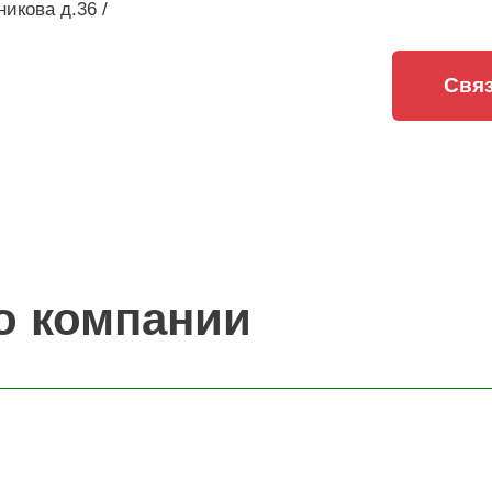
никова д.36 /
Связ
о компании