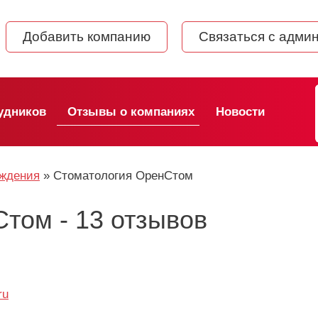
Добавить компанию
Связаться с адми
удников
Отзывы о компаниях
Новости
еждения
»
Стоматология ОренСтом
том - 13 отзывов
ru