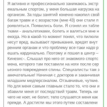
Я активно и профессионально занимаюсь экстр
емальным спортом, у меня большая нагрузка на
организм. За годы занятий конечно накопил свой
багаж травм и с возрастом (мне 43) они стали п
роявляться. Появились боли. Я сгонял их табле
тками - анальгетиками, болеть и валяться мне н
екогда. Но в какой-то момент понял, что пилюли
несут вред, вызывают привыкание, вредят внут
ренним органам и что проблему все-таки надо р
ешать кардинально. Поэтому и пошел в центр –
Кинезис-. Слышал про него от знакомого спортс
мена, которого там поставили на ноги после сер
ьезного повреждения спины. Специалисты там з
амечательные! Начиная с докторов и заканчивая
младшим медперсоналом. Отзывчивые, чуткие.
Но для меня самым главным стало то, что они и
збавили меня от последствий травм. Теперь ни
чего не ноет, не болит, тело слушается меня как
прежде. А достигли мы этого путем составлени