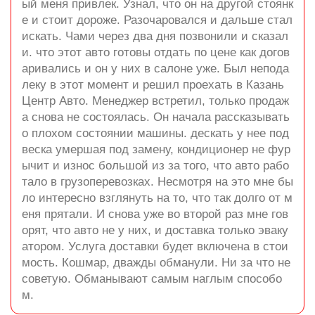
ый меня привлек. Узнал, что он на другой стоянк
е и стоит дороже. Разочаровался и дальше стал
искать. Чами через два дня позвонили и сказал
и. что этот авто готовы отдать по цене как догов
аривались и он у них в салоне уже. Был непода
леку в этот момент и решил проехать в Казань
Центр Авто. Менеджер встретил, только продаж
а снова не состоялась. Он начала рассказывать
о плохом состоянии машины. дескать у нее под
веска умершая под замену, кондиционер не фур
ычит и износ большой из за того, что авто рабо
тало в грузоперевозках. Несмотря на это мне бы
ло интересно взглянуть на то, что так долго от м
еня прятали. И снова уже во второй раз мне гов
орят, что авто не у них, и доставка только эваку
атором. Услуга доставки будет включена в стои
мость. Кошмар, дважды обманули. Ни за что не
советую. Обманывают самым наглым способо
м.