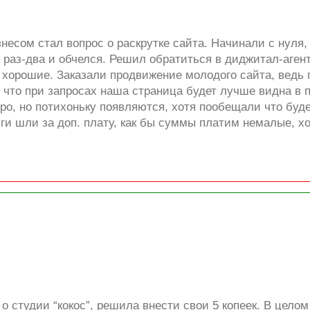
несом стал вопрос о раскрутке сайта. Начинали с нуля, 
 раз-два и обчелся. Решил обратиться в диджитал-аген
 хорошие. Заказали продвижение молодого сайта, ведь п
то при запросах наша страница будет лучше видна в по
тро, но потихоньку появляются, хотя пообещали что буд
уги шли за доп. плату, как бы суммы платим немалые, х
о студии “кокос”, решила внести свои 5 копеек. В цело