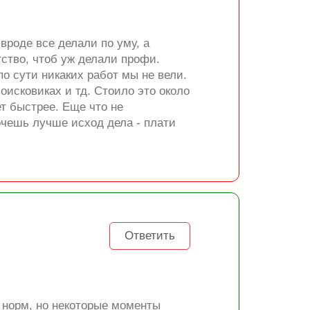
вроде все делали по уму, а
тство, чтоб уж делали профи.
о сути никаких работ мы не вели.
исковиках и тд. Стоило это около
ет быстрее. Еще что не
очешь лучше исход дела - плати
Ответить
м норм, но некоторые моменты