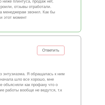
о ниже плинтуса, продаж нет,
троили, отзывы отработали.
гда менеджерам звонил. Как бы
ли этот момент
Ответить
ез энтузиазма. Я обращалась к ним
 Сначала шло все хорошо, мне
же объясняли как профану что о
ие работы вообще не ведутся, т.к