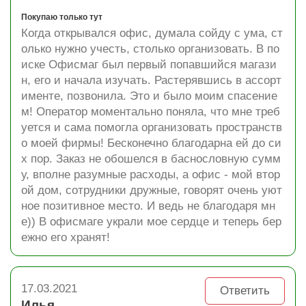
Покупаю только тут
Когда открывался офис, думала сойду с ума, ст
олько нужно учесть, столько организовать. В по
иске Офисмаг был первый попавшийся магази
н, его и начала изучать. Растерявшись в ассорт
именте, позвонила. Это и было моим спасение
м! Оператор моментально поняла, что мне треб
уется и сама помогла организовать пространств
о моей фирмы! Бесконечно благодарна ей до си
х пор. Заказ не обошелся в баснословную сумм
у, вполне разумные расходы, а офис - мой втор
ой дом, сотрудники дружные, говорят очень уют
ное позитивное место. И ведь не благодаря мн
е)) В офисмаге украли мое сердце и теперь бер
ежно его хранят!
17.03.2021
Ответить
Илья