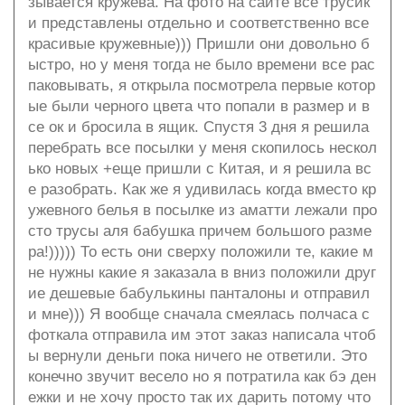
зывается кружева. На фото на сайте все трусик
и представлены отдельно и соответственно все
красивые кружевные))) Пришли они довольно б
ыстро, но у меня тогда не было времени все рас
паковывать, я открыла посмотрела первые котор
ые были черного цвета что попали в размер и в
се ок и бросила в ящик. Спустя 3 дня я решила
перебрать все посылки у меня скопилось нескол
ько новых +еще пришли с Китая, и я решила вс
е разобрать. Как же я удивилась когда вместо кр
ужевного белья в посылке из аматти лежали про
сто трусы аля бабушка причем большого разме
ра!))))) То есть они сверху положили те, какие м
не нужны какие я заказала в вниз положили друг
ие дешевые бабулькины панталоны и отправил
и мне))) Я вообще сначала смеялась полчаса с
фоткала отправила им этот заказ написала чтоб
ы вернули деньги пока ничего не ответили. Это
конечно звучит весело но я потратила как бэ ден
ежки и не хочу просто так их дарить потому что