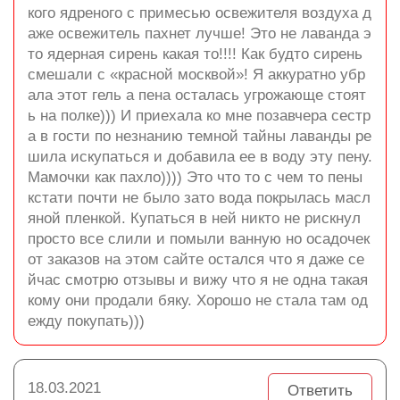
кого ядреного с примесью освежителя воздуха д
аже освежитель пахнет лучше! Это не лаванда э
то ядерная сирень какая то!!!! Как будто сирень
смешали с «красной москвой»! Я аккуратно убр
ала этот гель а пена осталась угрожающе стоят
ь на полке))) И приехала ко мне позавчера сестр
а в гости по незнанию темной тайны лаванды ре
шила искупаться и добавила ее в воду эту пену.
Мамочки как пахло)))) Это что то с чем то пены
кстати почти не было зато вода покрылась масл
яной пленкой. Купаться в ней никто не рискнул
просто все слили и помыли ванную но осадочек
от заказов на этом сайте остался что я даже се
йчас смотрю отзывы и вижу что я не одна такая
кому они продали бяку. Хорошо не стала там од
ежду покупать)))
18.03.2021
Ответить