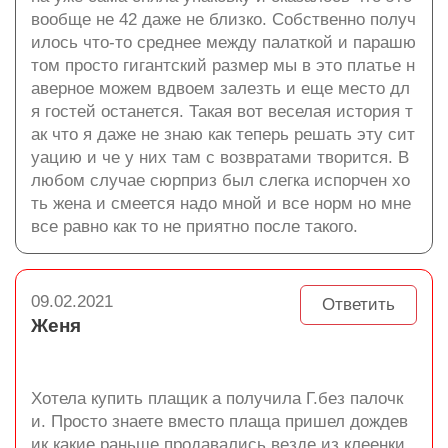
вообще не 42 даже не близко. Собственно получ
илось что-то среднее между палаткой и парашю
том просто гигантский размер мы в это платье н
аверное можем вдвоем залезть и еще место дл
я гостей останется. Такая вот веселая история т
ак что я даже не знаю как теперь решать эту сит
уацию и че у них там с возвратами творится. В
любом случае сюрприз был слегка испорчен хо
ть жена и смеется надо мной и все норм но мне
все равно как то не приятно после такого.
09.02.2021
Ответить
Женя
Хотела купить плащик а получила Г.без палочк
и. Просто знаете вместо плаща пришел дождев
ик какие раньше продавались везде из клеенки