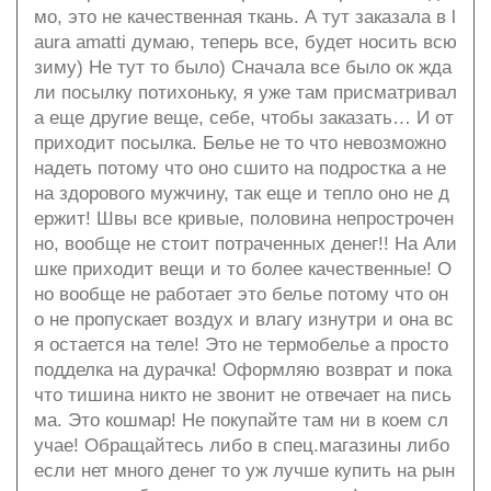
мо, это не качественная ткань. А тут заказала в l
aura amatti думаю, теперь все, будет носить всю
зиму) Не тут то было) Сначала все было ок жда
ли посылку потихоньку, я уже там присматривал
а еще другие веще, себе, чтобы заказать… И от
приходит посылка. Белье не то что невозможно
надеть потому что оно сшито на подростка а не
на здорового мужчину, так еще и тепло оно не д
ержит! Швы все кривые, половина непрострочен
но, вообще не стоит потраченных денег!! На Али
шке приходит вещи и то более качественные! О
но вообще не работает это белье потому что он
о не пропускает воздух и влагу изнутри и она вс
я остается на теле! Это не термобелье а просто
подделка на дурачка! Оформляю возврат и пока
что тишина никто не звонит не отвечает на пись
ма. Это кошмар! Не покупайте там ни в коем сл
учае! Обращайтесь либо в спец.магазины либо
если нет много денег то уж лучше купить на рын