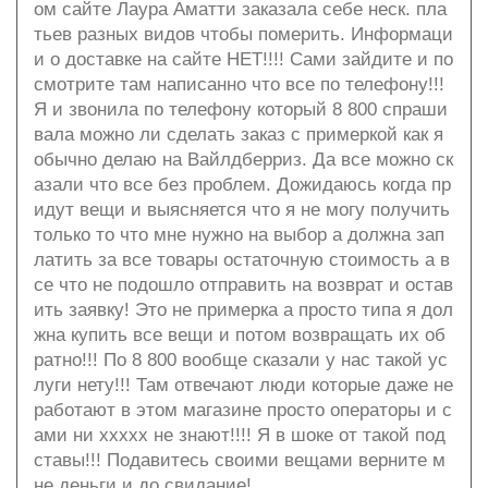
ом сайте Лаура Аматти заказала себе неск. пла
тьев разных видов чтобы померить. Информаци
и о доставке на сайте НЕТ!!!! Сами зайдите и по
смотрите там написанно что все по телефону!!!
Я и звонила по телефону который 8 800 спраши
вала можно ли сделать заказ с примеркой как я
обычно делаю на Вайлдберриз. Да все можно ск
азали что все без проблем. Дожидаюсь когда пр
идут вещи и выясняется что я не могу получить
только то что мне нужно на выбор а должна зап
латить за все товары остаточную стоимость а в
се что не подошло отправить на возврат и остав
ить заявку! Это не примерка а просто типа я дол
жна купить все вещи и потом возвращать их об
ратно!!! По 8 800 вообще сказали у нас такой ус
луги нету!!! Там отвечают люди которые даже не
работают в этом магазине просто операторы и с
ами ни ххххх не знают!!!! Я в шоке от такой под
ставы!!! Подавитесь своими вещами верните м
не деньги и до свидание!