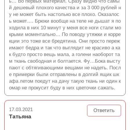
ь… Во первых материал. Сразу видно что самы
й дешевый плохого качества и за 3 000 рублей н
у не может быть настолько все плохо. Оказалос
ь может…. Брюки вообще на теле не дышат я по
ходила в них 10 минут у меня все ноги стали мо
крыми моментально… По поводу утяжки и корре
кции это тоже все бредятина. Они просто переж
имают бедра и так что выглядит не красиво а ка
к будто просто вещь мала, а голени наоборот та
м ткань свободная и болтается. Фу…Бока высту
пают с обтягивающими вещами не надеть. Посл
е примерки были отправлены в долгий ящик шк
афа летом поедут на дачу такую ткань ни один к
омар не прокусит буду в них цветочки сажать.
17.03.2021
Ответить
Татьяна