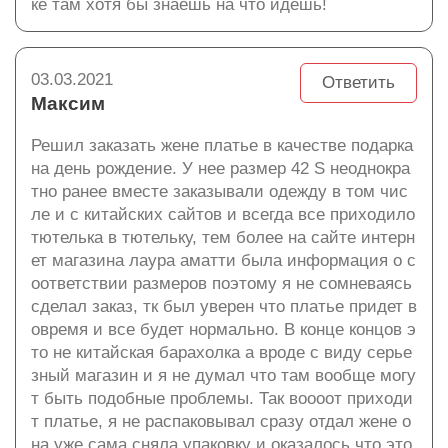
ке там хотя бы знаешь на что идешь!
03.03.2021
Ответить
Максим
Решил заказать жене платье в качестве подарка
на день рождение. У нее размер 42 S неоднокра
тно ранее вместе заказывали одежду в том чис
ле и с китайских сайтов и всегда все приходило
тютелька в тютельку, тем более на сайте интерн
ет магазина лаура аматти была информация о с
оответствии размеров поэтому я не сомневаясь
сделал заказ, тк был уверен что платье придет в
овремя и все будет нормально. В конце концов э
то не китайская барахолка а вроде с виду серье
зный магазин и я не думал что там вообще могу
т быть подобные проблемы. Так воооот приходи
т платье, я не распаковывал сразу отдал жене о
на уже сама сняла упаковку и оказалось что это