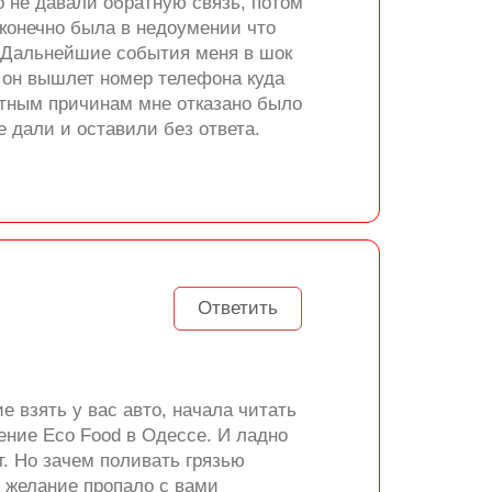
о не давали обратную связь, потом
 конечно была в недоумении что
. Дальнейшие события меня в шок
т он вышлет номер телефона куда
стным причинам мне отказано было
е дали и оставили без ответа.
Ответить
е взять у вас авто, начала читать
ение Eco Food в Одессе. И ладно
т. Но зачем поливать грязью
и желание пропало с вами