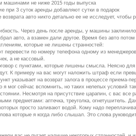
м машинами не ниже 2015 годы выпуска
е при 3 суток аренды добавляют сутки в подарок
е возврата авто никто детально ее не исследует, чтобы 
гибкость. Через день после аренды, у машины заклинило
брал авто, а взамен дали другое. Время без авто пото
атлениям, которые не лишены странностей:
т перевести по номеру телефона одному из менеджеров.
ек, а не кассовый.
овор с пунктами, которые лишены смысла. Неясно для че
удут. К примеру на вас могут наложить штраф если пре
пункт указывает на возврат залога в процессе приема-пер
то я мог сейчас вспомнить, но таких нелепых условий та
тоянии. Несмотря на присутствие царапин, с вас все ра
ми предметами: аптечка, треуголка, огнетушитель. Даж
которых просто заливают водой. Кому надо переплачива
лова которые я когда либо слышал. Это слова руководит
ели вас не пугает наличие некоторых странностей, и и