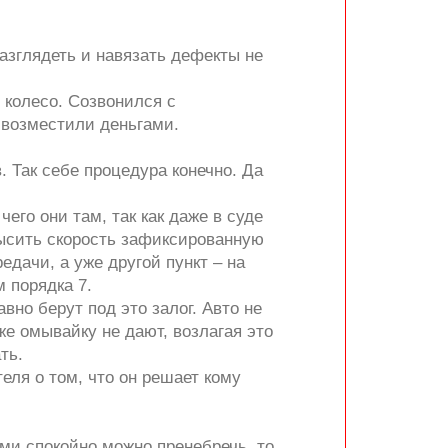
разглядеть и навязать дефекты не
 колесо. Созвонился с
м возместили деньгами.
 Так себе процедура конечно. Да
го они там, так как даже в суде
высить скорость зафиксированную
едачи, а уже другой пункт – на
м порядка 7.
вно берут под это залог. Авто не
е омывайку не дают, возлагая это
ть.
еля о том, что он решает кому
ми спокойно можно пренебречь, то