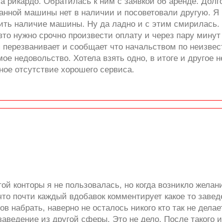
а рикардо. Обратилась к ним с заявкой об аренде. Долг
ранной машины нет в наличии и посоветовали другую. Я
рить наличие машины. Ну да ладно и с этим смирилась
вто нужно срочно произвести оплату и через пару мину
я перезванивает и сообщает что начальством по неизве
ое недовольство. Хотела взять одно, в итоге и другое н
ное отсутствие хорошего сервиса.
й конторы я не пользовалась, но когда возникло желани
что почти каждый вдобавок комментирует какое то завед
в набрать, наверно не осталось никого кто так не делае
 заведение из другой сферы. Это не дело. После такого 