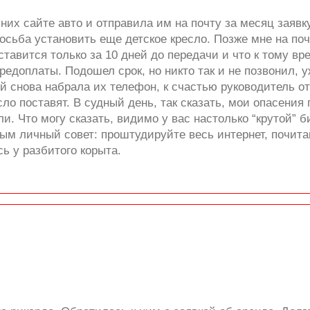
них сайте авто и отправила им на почту за месяц заявку
осьба установить еще детское кресло. Позже мне на по
 ставится только за 10 дней до передачи и что к тому в
редоплаты. Подошел срок, но никто так и не позвонил, у
й снова набрала их телефон, к счастью руководитель от
сло поставят. В судный день, так сказать, мои опасени
ли. Что могу сказать, видимо у вас настолько “крутой” б
м личный совет: проштудируйте весь интернет, почитай
сь у разбитого корыта.