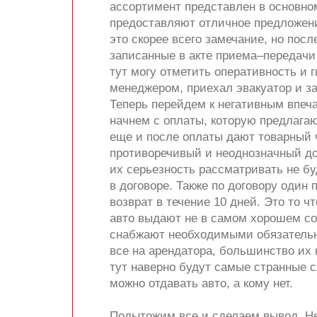
ассортимент представлен в основно
предоставляют отличное предложени
это скорее всего замечание, но посл
записанные в акте приема–передачи
тут могу отметить оперативность и 
менеджером, приехал эвакуатор и за
Теперь перейдем к негативным впеч
начнем с оплаты, которую предлагаю
еще и после оплаты дают товарный ч
противоречивый и неоднозначный дог
их серьезность рассматривать не б
в договоре. Также по договору один 
возврат в течение 10 дней. Это то ч
авто выдают не в самом хорошем сос
снабжают необходимыми обязательны
все на арендатора, большинство их 
тут наверно будут самые странные с
можно отдавать авто, а кому нет.
Подытожим все и сделаем вывод. Неж