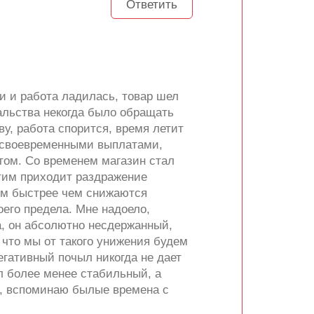
Ответить
и и работа ладилась, товар шел
чальства некогда было обращать
ву, работа спорится, время летит
ь своевременными выплатами,
ом. Со временем магазин стал
этим приходит раздражение
чем быстрее чем снижаются
оего предела. Мне надоело,
а, он абсолютно несдержанный,
 что мы от такого унижения будем
егативный почыл никогда не дает
л более менее стабильный, а
а, вспоминаю былые времена с