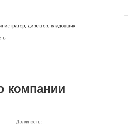
министратор, директор, кладовщик
еты
о компании
Должность: