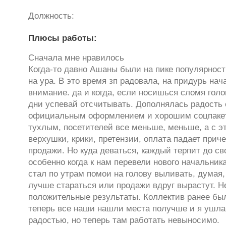
Должность:
Плюсы работы:
Сначала мне нравилось
Когда-то давно Ашаны были на пике популярност
на ура. В это время зп радовала, на придурь на
внимание. да и когда, если носишься сломя голо
дни успевай отсчитывать. Дополнялась радост
официальным оформлением и хорошим соцпакет
тухлым, посетителей все меньше, меньше, а с 
верхушки, крики, претензии, оплата падает при
продажи. Но куда деваться, каждый терпит до св
особенно когда к нам перевели нового начальник
стал по утрам помои на голову выливать, думая,
лучше стараться или продажи вдруг вырастут. Н
положительные результаты. Коллектив ранее бы
теперь все наши нашли места получше и я ушл
радостью, но теперь там работать невыносимо.