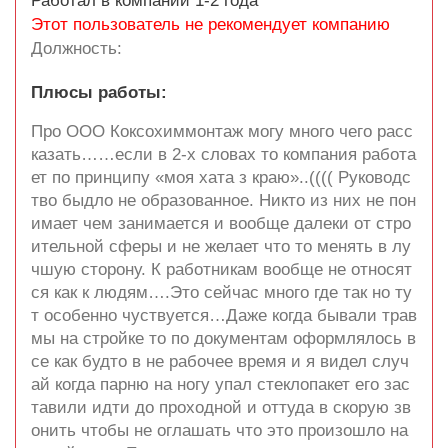
Работал в компании 1-2 года
Этот пользователь не рекомендует компанию
Должность:
Плюсы работы:
Про ООО Коксохиммонтаж могу много чего расс
казать……если в 2-х словах то компания работа
ет по принципу «моя хата з краю»..(((( Руководс
тво быдло не образованное. Никто из них не пон
имает чем занимается и вообще далеки от стро
ительной сферы и не желает что то менять в лу
чшую сторону. К работникам вообще не относят
ся как к людям….Это сейчас много где так но ту
т особенно чуствуется…Даже когда бывали трав
мы на стройке то по документам оформлялось в
се как будто в не рабочее время и я видел случ
ай когда парню на ногу упал стеклопакет его зас
тавили идти до проходной и оттуда в скорую зв
онить чтобы не оглашать что это произошло на