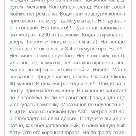
ругом- механик. Контейнер- склад. Нет ни своей
мойки, нет ремзоны. Водители из других колонн
приезжают- не могут даже умыться. Нет душа, н
ет столовой. Нет ничего!!!. Туалетная кабинка ст
оит метрах в 200 от парковки. Когда открываете
дверь- берегите ноги, может смыть!). На складе
лежит десяток колес и 3-4 аккумулятора. Все!!!.
Нет ничего самого нужного. Нет лампочек, нет ф
ильтров, нет хомутов, нет никакого крепежа, нет
масла, антифриза, незамерзайки. Ничего. Маши
ны разные- форд транзит, газель, Скания. Около
40 машин. И никаких расходников!!!. Придя на р
аботу, принимаете машину. На машине работает
по 2 человека. Если не работает фара, надо идт
и покупать лампочку. Магазинов по близости не
т, идти надо на ближайшую АЗС, метров 300-40
0. Покупаете на свои деньги. Получите вы их об
ратно, как обещает колонный, в ближайшую вып
лату. Это его коронная фраза. Но по факту этих