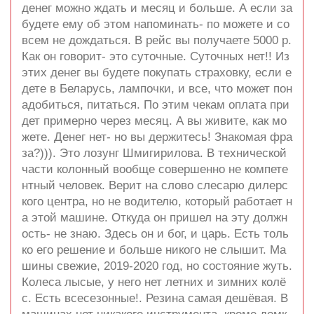
денег можно ждать и месяц и больше. А если за
будете ему об этом напоминать- по можете и со
всем не дождаться. В рейс вы получаете 5000 р.
Как он говорит- это суточные. Суточных нет!! Из
этих денег вы будете покупать страховку, если е
дете в Беларусь, лампочки, и все, что может пон
адобиться, питаться. По этим чекам оплата при
дет примерно через месяц. А вы живите, как мо
жете. Денег нет- но вы держитесь! Знакомая фра
за?))). Это лозунг Шмигирилова. В технической
части колонный вообще совершенно не компете
нтный человек. Верит на слово слесарю дилерс
кого центра, но не водителю, который работает н
а этой машине. Откуда он пришел на эту должн
ость- не знаю. Здесь он и бог, и царь. Есть толь
ко его решение и больше никого не слышит. Ма
шины свежие, 2019-2020 год, но состояние жуть.
Колеса лысые, у него нет летних и зимних колё
с. Есть всесезонные!. Резина самая дешёвая. В