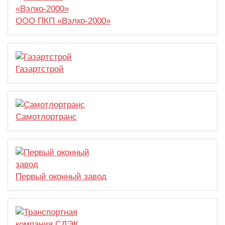
ООО ПКП «Вэлко-2000»
Газартстрой
Самотлортранс
Первый оконный завод