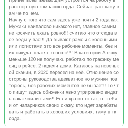
Привет всем желающим устроится на работу в т
ранспортную компанию орда. Сейчас расскажу в
ам че по чем.
Начну с того что сам здесь уже почти 2 года как.
Мужики наипалово никакого нет, главное самим
не косячить ехать ровно!!! считаю что отсюда в
се беды у вас!!! Да бывают рамсы с колонными
или логистами это все рабочие моменты, без н
их никуда. платят хорошо!!!! В категории А езжу
меньше 120 не получаю, работаю по графику ме
сяц в рейсе, 2 недели дома. Катаюсь на новеньк
ой скании, в 2020 пересел на неё. Отношение со
стороны руководства адекватное но мужики пов
торюсь, без рабочих моментов не бывает!! То чт
о пишут здесь обиженки явно утрировано видат
ь накасячили сами!! Если кратко то так, от себя
и от напарников своих скажу, кто идет зарабаты
вать и работать в хороших условиях, таму в тк
орда.