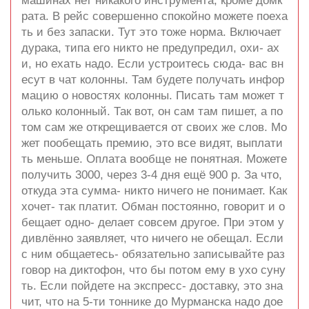
машинах нет никакого инструмента, кроме домк
рата. В рейс совершенно спокойно можете поеха
ть и без запаски. Тут это тоже норма. Включает
дурака, типа его никто не предупредил, охи- ах
и, но ехать надо. Если устроитесь сюда- вас вн
есут в чат колонны. Там будете получать инфор
мацию о новостях колонны. Писать там может т
олько колонный. Так вот, он сам там пишет, а по
том сам же открещивается от своих же слов. Мо
жет пообещать премию, это все видят, выплати
ть меньше. Оплата вообще не понятная. Можете
получить 3000, через 3-4 дня ещё 900 р. За что,
откуда эта сумма- никто ничего не понимает. Как
хочет- так платит. Обман постоянно, говорит и о
бещает одно- делает совсем другое. При этом у
дивлённо заявляет, что ничего не обещал. Если
с ним общаетесь- обязательно записывайте раз
говор на диктофон, что бы потом ему в ухо суну
ть. Если пойдете на экспресс- доставку, это зна
чит, что на 5-ти тоннике до Мурманска надо дое