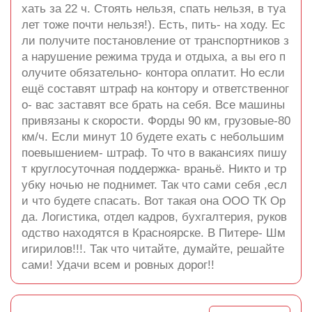
хать за 22 ч. Стоять нельзя, спать нельзя, в туа
лет тоже почти нельзя!). Есть, пить- на ходу. Ес
ли получите постановление от транспортников з
а нарушение режима труда и отдыха, а вы его п
олучите обязательно- контора оплатит. Но если
ещё составят штраф на контору и ответственног
о- вас заставят все брать на себя. Все машины
привязаны к скорости. Форды 90 км, грузовые-80
км/ч. Если минут 10 будете ехать с небольшим
поевышением- штраф. То что в вакансиях пишу
т круглосуточная поддержка- враньё. Никто и тр
убку ночью не поднимет. Так что сами себя ,есл
и что будете спасать. Вот такая она ООО ТК Ор
да. Логистика, отдел кадров, бухгалтерия, руков
одство находятся в Красноярске. В Питере- Шм
игирилов!!!. Так что читайте, думайте, решайте
сами! Удачи всем и ровных дорог!!