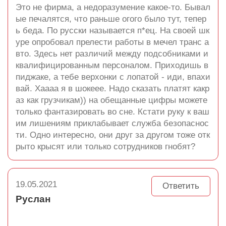
Это не фирма, а недоразумение какое-то. Бывал
ые печалятся, что раньше огого было тут, тепер
ь беда. По русски называется п*ец. На своей шк
уре опробовал прелести работы в мечел транс а
вто. Здесь нет различий между подсобниками и
квалифицированным персоналом. Приходишь в
пиджаке, а тебе верхонки с лопатой - иди, впахи
вай. Хаааа я в шокеее. Надо сказать платят какр
аз как грузчикам)) на обещанные цифры можете
только фантазировать во сне. Кстати руку к ваш
им лишениям приклабывает служба безопаснос
ти. Одно интересно, они друг за другом тоже отк
рыто крысят или только сотрудников гнобят?
19.05.2021
Ответить
Руслан