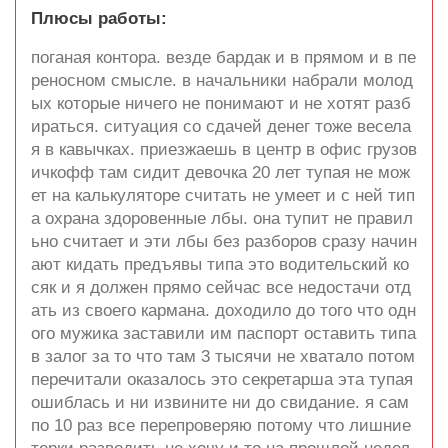
Плюсы работы:
поганая контора. везде бардак и в прямом и в пе
реносном смысле. в начальники набрали молод
ых которые ничего не понимают и не хотят разб
ираться. ситуация со сдачей денег тоже весела
я в кавычках. приезжаешь в центр в офис грузов
ичкофф там сидит девочка 20 лет тупая не мож
ет на калькуляторе считать не умеет и с ней тип
а охрана здоровенные лбы. она тупит не правил
ьно считает и эти лбы без разборов сразу начин
ают кидать предъявы типа это водительский ко
сяк и я должен прямо сейчас все недостачи отд
ать из своего кармана. доходило до того что одн
ого мужика заставили им паспорт оставить типа
в залог за то что там 3 тысячи не хватало потом
перечитали оказалось это секретарша эта тупая
ошиблась и ни извините ни до свидание. я сам
по 10 раз все перепроверяю потому что лишние