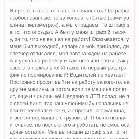
Я просто в шоке от нашего начальства! Штрафы
необоснованные, то за колеса, стёртые (сами ув
еличат километраж), а мы страдаем! То штраф з
а то, что опоздал. А был у меня штраф 6 тысяч
у, за то, что не вышел на работу! Оказывается, у
меня был выходной, напарник мой приболел, ди
спетчер отписался, мол завтра ждем на работе.
А я уехал на рыбалку и там не было связи, так р
азве это нормально! И такое не первый раз, гра
фик не нормированный! Водителей не хватает!
Постоянно просят выйти на работу за кого-то, на
другие машины, а потом если та машина полет
ит, еще и чинишь ее! Недавно в ДТП попал, не п
о своей вине, так наш «любимый» начальник не
поинтересовался как я, а спросил, как машина,
и все ли нормально с грузом. ДТП было незнач
ительное, но после этого я работать не смог, оса
дочек остался. Мне выписали штраф з за то, чт