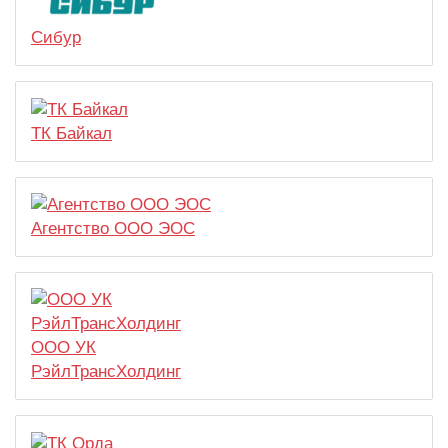
Сибур
ТК Байкал
Агентство ООО ЭОС
ООО УК
РэйлТрансХолдинг