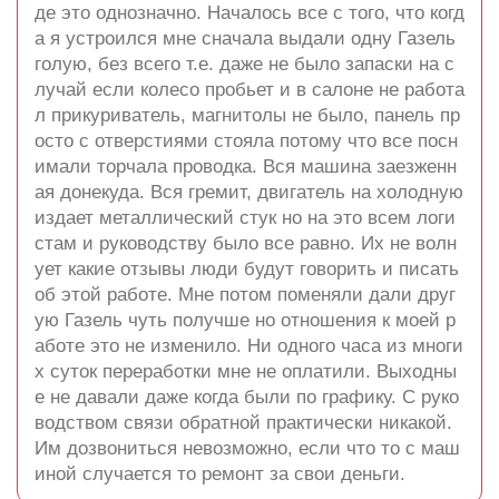
де это однозначно. Началось все с того, что когд
а я устроился мне сначала выдали одну Газель
голую, без всего т.е. даже не было запаски на с
лучай если колесо пробьет и в салоне не работа
л прикуриватель, магнитолы не было, панель пр
осто с отверстиями стояла потому что все посн
имали торчала проводка. Вся машина заезженн
ая донекуда. Вся гремит, двигатель на холодную
издает металлический стук но на это всем логи
стам и руководству было все равно. Их не волн
ует какие отзывы люди будут говорить и писать
об этой работе. Мне потом поменяли дали друг
ую Газель чуть получше но отношения к моей р
аботе это не изменило. Ни одного часа из многи
х суток переработки мне не оплатили. Выходны
е не давали даже когда были по графику. С руко
водством связи обратной практически никакой.
Им дозвониться невозможно, если что то с маш
иной случается то ремонт за свои деньги.